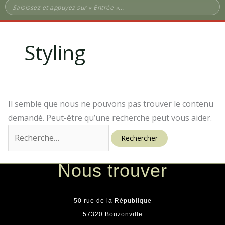
e
t
b
a
o
g
Styling
o
r
k
a
m
Il semble que nous ne pouvons pas trouver le contenu
demandé. Peut-être qu’une recherche peut vous aider.
Nous trouver
50 rue de la République
57320 Bouzonville