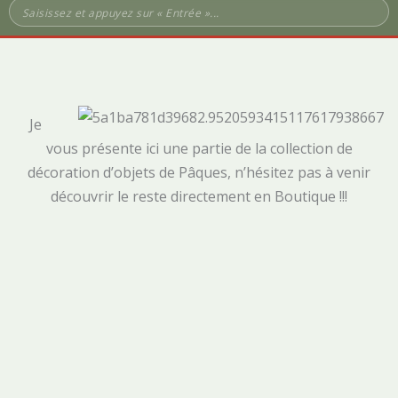
e
t
b
a
o
g
o
r
k
a
Je
vous présente ici une partie de la collection de
m
décoration d’objets de Pâques, n’hésitez pas à venir
découvrir le reste directement en Boutique !!!