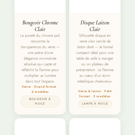
Bougeoir Chrome
Disque Laiton
Clair
Clair
La pureté du chrome poli
Silhouette disque en
rencontre la
verre clair cerclé de
transparence du verre —
laiton doré — le format
une pièce d'une
compact idéal pour une
élégance minimaliste
table de salle à manger
absolue qui capte et
ou un plateau de
réfléchit la flamme pour
présentation. La flamme
multiplier sa lumière
au cœur d'un écrin
dans tout l'espace.
métallique chaleureux.
Verre · Grand format ·
Verre & laiton · Petit
2 modèles
format · 3 modèles
BOUGEOIR À
HUILE
LAMPE À HUILE