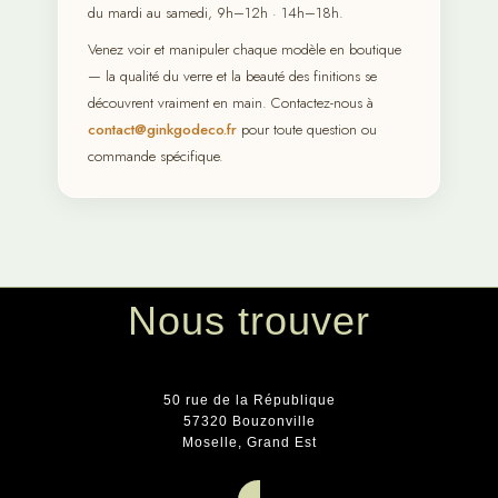
du mardi au samedi, 9h–12h · 14h–18h.
Venez voir et manipuler chaque modèle en boutique
— la qualité du verre et la beauté des finitions se
découvrent vraiment en main. Contactez-nous à
contact@ginkgodeco.fr
pour toute question ou
commande spécifique.
Nous trouver
50 rue de la République
57320 Bouzonville
Moselle, Grand Est