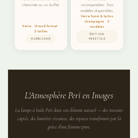
cheminée ou un buffet.
incomparables. Trois
modèles disponibles.
Verre fumé & laiton
champagne · 3
Verre · Grand format ·
modèles
2 tailles
ÉDITION
HURRICANE
PRESTIGE
L'Atmosphère Peri en Images
La lampe à huile Peri dans son élément naturel — des instants
captés, des lumières vivantes, des espaces transformés par la
grâce d'une flamme pure.