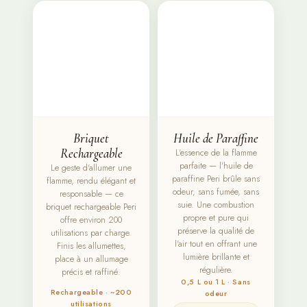
Briquet
Huile de Paraffine
Rechargeable
L'essence de la flamme
parfaite — l'huile de
Le geste d'allumer une
paraffine Peri brûle sans
flamme, rendu élégant et
odeur, sans fumée, sans
responsable — ce
suie. Une combustion
briquet rechargeable Peri
propre et pure qui
offre environ 200
préserve la qualité de
utilisations par charge.
l'air tout en offrant une
Finis les allumettes,
lumière brillante et
place à un allumage
régulière.
précis et raffiné.
0,5 L ou 1 L · Sans
Rechargeable · ~200
odeur
utilisations