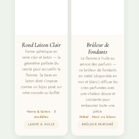
Rond Laiton Clair
Brûleur de
Forme sphérique en
Fondants
verre clair et laiton — la
La flamme à huile au
géométrie parfaite du
service des parfums —
cercle pour accueillir la
ce brûleur de fondants
flamme. Sa base en
en métal (disponible en
laiton doré s'impose
noir et blanc) diffuse les
comme un bijou posé sur
cires parfumées avec
votre console ou buffet.
une chaleur douce et
constante pour
embaumer toute une
pièce.
Verre & laiton · 3
modèles
Métal · Noir ou blanc
LAMPE À HUILE
BRÛLEUR PARFUMÉ