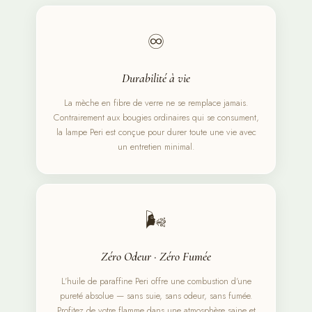
♾️
Durabilité à vie
La mèche en fibre de verre ne se remplace jamais.
Contrairement aux bougies ordinaires qui se consument,
la lampe Peri est conçue pour durer toute une vie avec
un entretien minimal.
🌬️
Zéro Odeur · Zéro Fumée
L'huile de paraffine Peri offre une combustion d'une
pureté absolue — sans suie, sans odeur, sans fumée.
Profitez de votre flamme dans une atmosphère saine et